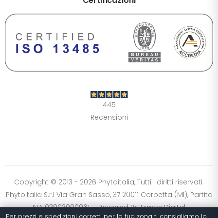
Certificazioni
DIMENSIONE TESTO
+0%
A-
A+
CONTRASTO
Standard
Alto
Scuro
Chiaro
445
OPZIONI
Recensioni
Font Dislessia
Evidenzia link
Cursore grande
Spaziatura testo
Stop animazioni
COLORI
Normali
Scala grigi
Alta saturazione
Copyright © 2013 - 2026 Phytoitalia, Tutti i diritti riservati.
Phytoitalia S.r.l Via Gran Sasso, 37 20011 Corbetta (MI), Partita
Ripristina impostazioni
IVA 03903090961. - Powered By
Ermes Digital
Per prezzi e spedizioni corretti per la tua zona ti consigliamo lo