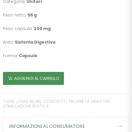
Categoria:
Unitari
Peso netto:
55 g
Peso capsula:
200 mg
Area:
Sistema Digestivo
Forma:
Capsule
AGGIUNGI AL CARRELLO
TAGS:
LITIASI BILIARI, COLECISTITI, PROPRIETÀ DIGESTIVE,
STIMOLAZIONE EPATICA
INFORMAZIONI AL CONSUMATORE