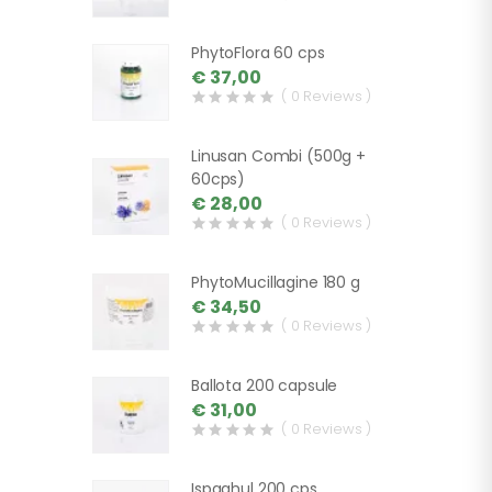
PhytoFlora 60 cps
€ 37,00
( 0 Reviews )
Linusan Combi (500g +
60cps)
€ 28,00
( 0 Reviews )
PhytoMucillagine 180 g
€ 34,50
( 0 Reviews )
Ballota 200 capsule
€ 31,00
( 0 Reviews )
Ispaghul 200 cps