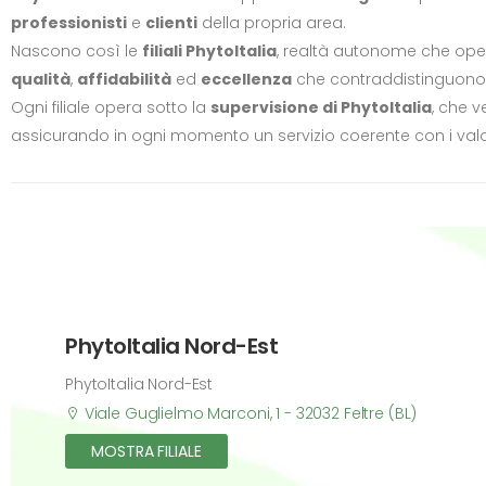
professionisti
e
clienti
della propria area.
Nascono così le
filiali PhytoItalia
, realtà autonome che opera
qualità
,
affidabilità
ed
eccellenza
che contraddistinguono 
Ogni filiale opera sotto la
supervisione di PhytoItalia
, che v
assicurando in ogni momento un servizio coerente con i valor
PhytoItalia Nord-Est
PhytoItalia Nord-Est
Viale Guglielmo Marconi, 1 - 32032 Feltre (BL)
MOSTRA FILIALE