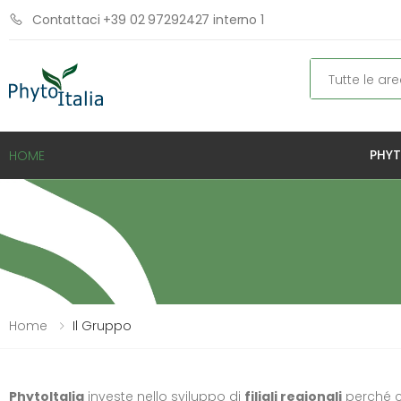
Contattaci +39 02 97292427 interno 1
Cerca
PHYT
HOME
Home
Il Gruppo
PhytoItalia
investe nello sviluppo di
filiali regionali
perché cr