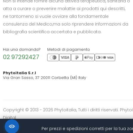
Non si intende fornire alcuna attività terapeutica, sanitaria o
atta a curare o prevenire malattie ai prodotti qui descritti,
CONTRASTO
ne tantomeno si vuole ovviare alla fondamentale
Standard
Alto
Scuro
Chiaro
consulenza del Medico,ma solo riprendere informazioni da
OPZIONI
bibliografia scientifica accertata e pubblicata.
Font Dislessia
Evidenzia link
Cursore grande
Spaziatura testo
Hai una domanda?
Metodi di pagamento
02 97292427
Stop animazioni
COLORI
Phytoitalia S.r.l
Via Gran Sasso, 37 20011 Corbetta (MI) Italy
Normali
Scala grigi
Alta saturazione
Ripristina impostazioni
Copyright © 2013 - 2026 Phytoitalia, Tutti i diritti riservati. Ph
Digital
Per prezzi e spedizioni corretti per la tua 