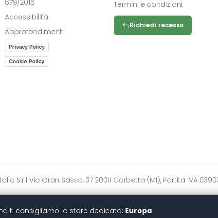
679/2016
Termini e condizioni
Accessibilità
Richiedi recesso
Approfondimenti
Privacy Policy
Cookie Policy
ytoitalia S.r.l Via Gran Sasso, 37 20011 Corbetta (MI), Partita IVA 
zona ti consigliamo lo store dedicato:
Europa