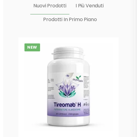
Nuovi Prodotti
I Più Venduti
Prodotti In Primo Piano
NEW
N