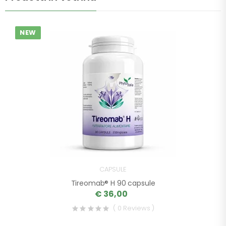
NEW
CAPSULE
Tireomab® H 90 capsule
€ 36,00
( 0 Reviews )