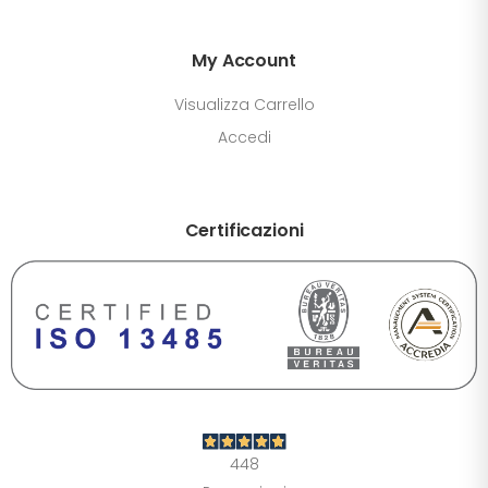
My Account
Visualizza Carrello
Accedi
Certificazioni
DIMENSIONE TESTO
+0%
A-
A+
CONTRASTO
Standard
Alto
Scuro
Chiaro
448
OPZIONI