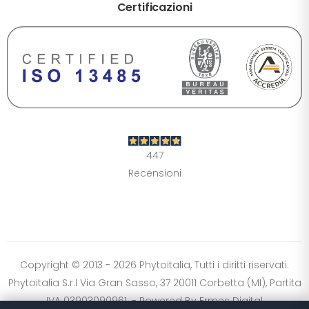
Certificazioni
DIMENSIONE TESTO
+0%
A-
A+
CONTRASTO
Standard
Alto
Scuro
Chiaro
447
OPZIONI
Recensioni
Font Dislessia
Evidenzia link
Cursore grande
Spaziatura testo
Stop animazioni
COLORI
Normali
Scala grigi
Alta saturazione
Copyright © 2013 - 2026 Phytoitalia, Tutti i diritti riservati.
Phytoitalia S.r.l Via Gran Sasso, 37 20011 Corbetta (MI), Partita
Ripristina impostazioni
IVA 03903090961. - Powered By
Ermes Digital