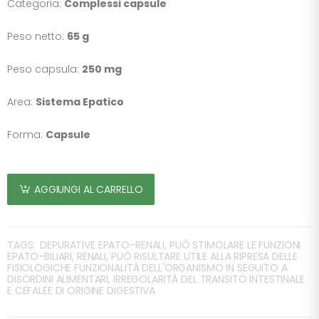
Categoria:
Complessi capsule
Peso netto:
65 g
Peso capsula:
250 mg
Area:
Sistema Epatico
Forma:
Capsule
AGGIUNGI AL CARRELLO
TAGS:
DEPURATIVE EPATO-RENALI, PUÒ STIMOLARE LE FUNZIONI
EPATO-BILIARI, RENALI, PUÒ RISULTARE UTILE ALLA RIPRESA DELLE
FISIOLOGICHE FUNZIONALITÀ DELL'ORGANISMO IN SEGUITO A
DISORDINI ALIMENTARI, IRREGOLARITÀ DEL TRANSITO INTESTINALE
E CEFALEE DI ORIGINE DIGESTIVA