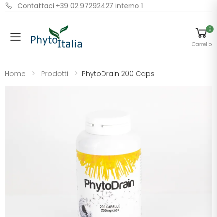
Contattaci +39 02 97292427 interno 1
0
Menu
Carrello
Home
Prodotti
PhytoDrain 200 Caps