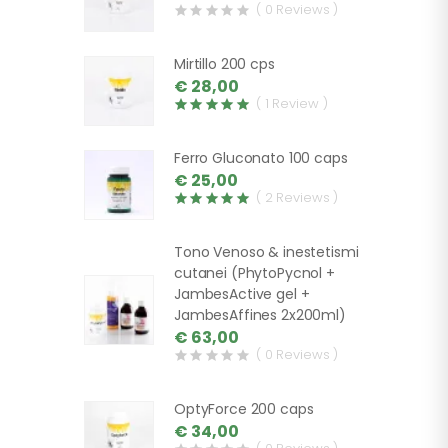
( 0 Reviews )
Mirtillo 200 cps
€ 28,00
( 1 Review )
Ferro Gluconato 100 caps
€ 25,00
( 2 Reviews )
Tono Venoso & inestetismi
cutanei (PhytoPycnol +
JambesActive gel +
JambesAffines 2x200ml)
€ 63,00
( 0 Reviews )
OptyForce 200 caps
€ 34,00