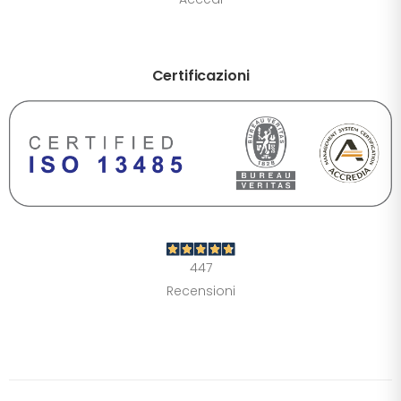
Certificazioni
DIMENSIONE TESTO
+0%
A-
A+
CONTRASTO
Standard
Alto
Scuro
Chiaro
447
OPZIONI
Recensioni
Font Dislessia
Evidenzia link
Cursore grande
Spaziatura testo
Stop animazioni
COLORI
Normali
Scala grigi
Alta saturazione