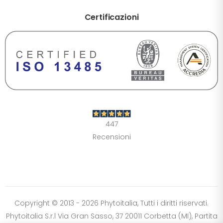
Certificazioni
DIMENSIONE TESTO
+0%
A-
A+
CONTRASTO
Standard
Alto
Scuro
Chiaro
447
OPZIONI
Recensioni
Font Dislessia
Evidenzia link
Cursore grande
Spaziatura testo
Stop animazioni
COLORI
Normali
Scala grigi
Alta saturazione
Copyright © 2013 - 2026 Phytoitalia, Tutti i diritti riservati.
Phytoitalia S.r.l Via Gran Sasso, 37 20011 Corbetta (MI), Partita
Ripristina impostazioni