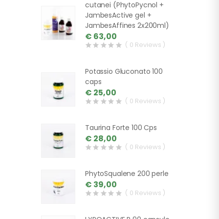
cutanei (PhytoPycnol +
JambesActive gel +
JambesAffines 2x200ml)
€ 63,00
( 0 Reviews )
Potassio Gluconato 100
caps
€ 25,00
( 0 Reviews )
Taurina Forte 100 Cps
€ 28,00
( 0 Reviews )
PhytoSqualene 200 perle
€ 39,00
( 0 Reviews )