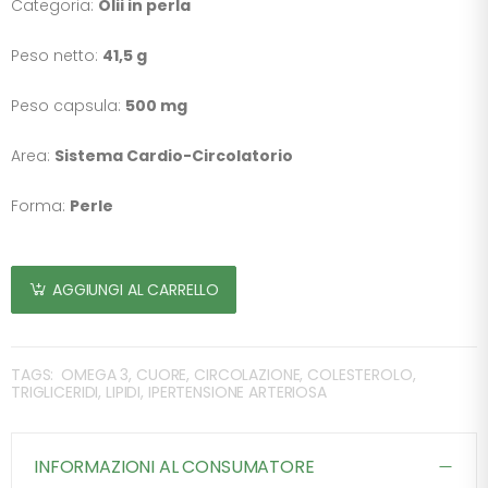
Categoria:
Olii in perla
Peso netto:
41,5 g
Peso capsula:
500 mg
Area:
Sistema Cardio-Circolatorio
Forma:
Perle
AGGIUNGI AL CARRELLO
TAGS:
OMEGA 3, CUORE, CIRCOLAZIONE, COLESTEROLO,
TRIGLICERIDI, LIPIDI, IPERTENSIONE ARTERIOSA
INFORMAZIONI AL CONSUMATORE