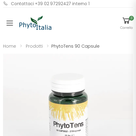
Contattaci +39 02 97292427 interno 1
0
Menu
Carrello
Home
Prodotti
PhytoTens 90 Capsule