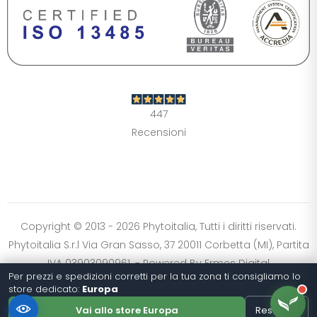
DIMENSIONE TESTO
+0%
A-
A+
CONTRASTO
Standard
Alto
Scuro
Chiaro
447
OPZIONI
Recensioni
Font Dislessia
Evidenzia link
Cursore grande
Spaziatura testo
Stop animazioni
COLORI
Normali
Scala grigi
Alta saturazione
Copyright © 2013 - 2026 Phytoitalia, Tutti i diritti riservati.
Phytoitalia S.r.l Via Gran Sasso, 37 20011 Corbetta (MI), Partita
Ripristina impostazioni
IVA 03903090961. - Powered By
Ermes Digital
Per prezzi e spedizioni corretti per la tua zona ti consigliamo lo
store dedicato:
Europa
Vai allo store Europa
Resta qui