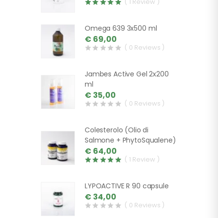
( 1 Review )
Omega 639 3x500 ml
€ 69,00
( 0 Reviews )
Jambes Active Gel 2x200
ml
€ 35,00
( 0 Reviews )
Colesterolo (Olio di
Salmone + PhytoSqualene)
€ 64,00
( 1 Review )
LYPOACTIVE R 90 capsule
€ 34,00
( 0 Reviews )