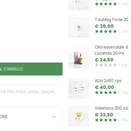
( 9 Re
TauMag Forte 200
€ 39,00
( 4 Re
Olio essenziale di
Lavanda 20 ml
€ 24,50
( 0 Re
AL CARRELLO
ADH 2x60 cps
€ 40,00
TIVE PER ANSIA, ANSIA, UMORE,
( 1 Rev
Valeriana 200 cap
€ 33,50
ORE
( 1 Rev