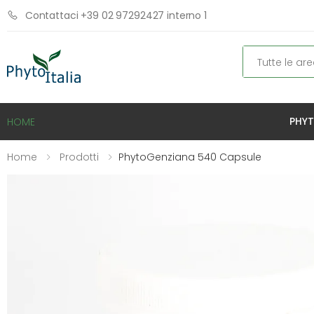
Contattaci +39 02 97292427 interno 1
Cerca
PHYT
HOME
Home
Prodotti
PhytoGenziana 540 Capsule