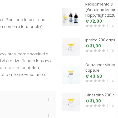
Rilassamento & s
(Genziana Melissa
HappyNight 2x20
te Gentiana lutea L. che
€ 72,00
( 0 Re
la normale funzionalità
Iperico 200 capsu
€ 31,00
( 0 Re
nno intesi come sostituti di
i vita attivo. Tenere lontano
Genziana-Melissa
otto dei tre anni. Non
capsule
ità o allergie verso uno o
€ 43,50
( 0 Re
Ginestrino 200 ca
€ 31,00
( 0 Re