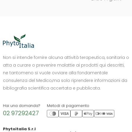
DIMENSIONE TESTO
+0%
A-
A+
Non si intende fornire alcuna attività terapeutica, sanitaria o
atta a curare o prevenire malattie ai prodotti qui descritti,
CONTRASTO
ne tantomeno si vuole ovviare alla fondamentale
Standard
Alto
Scuro
Chiaro
consulenza del Medico,ma solo riprendere informazioni da
OPZIONI
bibliografia scientifica accertata e pubblicata.
Font Dislessia
Evidenzia link
Cursore grande
Spaziatura testo
Hai una domanda?
Metodi di pagamento
02 97292427
Stop animazioni
COLORI
Phytoitalia S.r.l