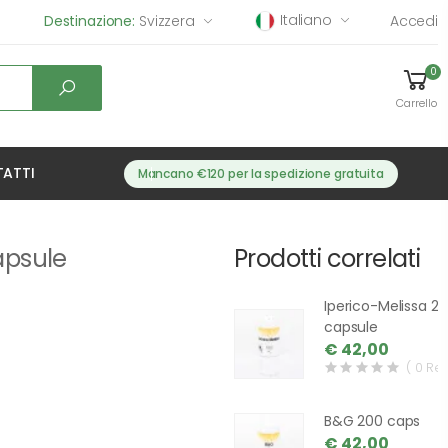
Italiano
Destinazione:
Svizzera
Accedi
0
Carrello
ATTI
Mancano €120 per la spedizione gratuita
apsule
Prodotti correlati
Iperico-Melissa 2
capsule
€ 42,00
( 0 Re
B&G 200 caps
€ 42,00