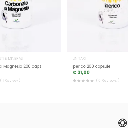
I E MINERALI
UNITARI
di Magnesio 200 caps
Iperico 200 capsule
€ 31,00
( 1 Review )
( 0 Reviews )