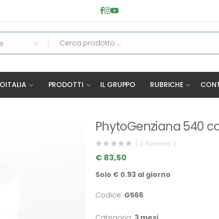
OITALIA
PRODOTTI
IL GRUPPO
RUBRICHE
CONT
PhytoGenziana 540 c
( 0 Reviews )
€ 83,50
Solo € 0.93 al giorno
Codice:
G566
Categoria:
3 mesi