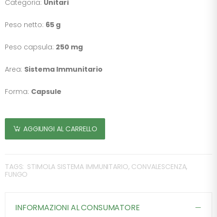
Categoria:
Unitari
Peso netto:
65 g
Peso capsula:
250 mg
Area:
Sistema Immunitario
Forma:
Capsule
AGGIUNGI AL CARRELLO
TAGS:
STIMOLA SISTEMA IMMUNITARIO, CONVALESCENZA,
FUNGO
INFORMAZIONI AL CONSUMATORE