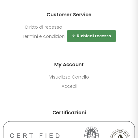
Customer Service
Diritto di recesso
Richiedi recesso
Termini e condizioni
My Account
Visualizza Carrello
Accedi
DIMENSIONE TESTO
Certificazioni
+0%
A-
A+
CONTRASTO
Standard
Alto
Scuro
Chiaro