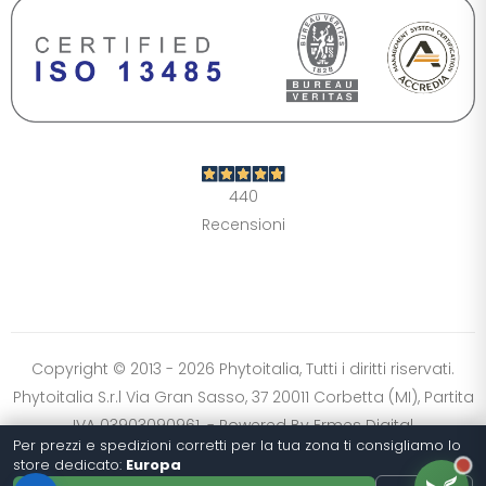
DIMENSIONE TESTO
+0%
A-
A+
CONTRASTO
Standard
Alto
Scuro
Chiaro
440
OPZIONI
Recensioni
Font Dislessia
Evidenzia link
Cursore grande
Spaziatura testo
Stop animazioni
COLORI
Normali
Scala grigi
Alta saturazione
Copyright © 2013 - 2026 Phytoitalia, Tutti i diritti riservati.
Phytoitalia S.r.l Via Gran Sasso, 37 20011 Corbetta (MI), Partita
Ripristina impostazioni
IVA 03903090961. - Powered By
Ermes Digital
Per prezzi e spedizioni corretti per la tua zona ti consigliamo lo
store dedicato:
Europa