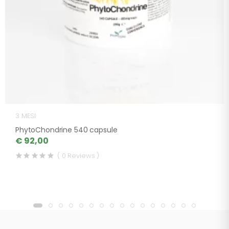
3 MESI
PhytoChondrine 540 capsule
€ 92,00
( 0 Reviews )