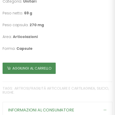
Categoria:
Unitari
Peso netto:
69 g
Peso capsula:
270 mg
Area:
Articolazioni
Forma:
Capsule
AGGIUNGI AL CARRELLO
TAGS:
ARTROSI,FRAGILITÀ ARTICOLARE E CARTILAGINEA, SILICIO,
RUGHE.
INFORMAZIONI AL CONSUMATORE