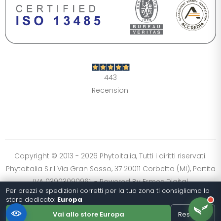
DIMENSIONE TESTO
+0%
A-
A+
CONTRASTO
Standard
Alto
Scuro
Chiaro
443
OPZIONI
Recensioni
Font Dislessia
Evidenzia link
Cursore grande
Spaziatura testo
Stop animazioni
COLORI
Normali
Scala grigi
Alta saturazione
Copyright © 2013 - 2026 Phytoitalia, Tutti i diritti riservati.
Phytoitalia S.r.l Via Gran Sasso, 37 20011 Corbetta (MI), Partita
Ripristina impostazioni
IVA 03903090961. - Powered By
Ermes Digital
Per prezzi e spedizioni corretti per la tua zona ti consigliamo lo
store dedicato:
Europa
Vai allo store Europa
Resta qui