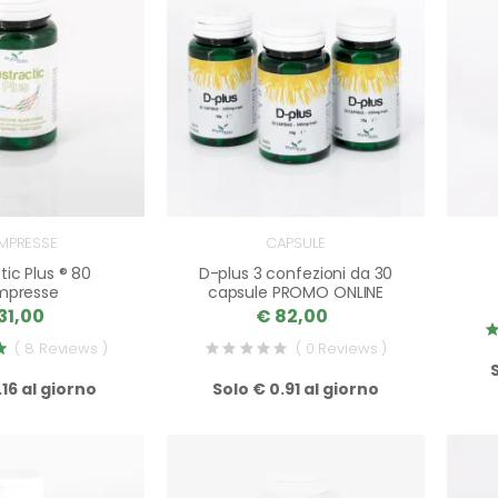
MPRESSE
CAPSULE
tic Plus ® 80
D-plus 3 confezioni da 30
mpresse
capsule PROMO ONLINE
31,00
€ 82,00
( 8 Reviews )
( 0 Reviews )
.16 al giorno
Solo € 0.91 al giorno