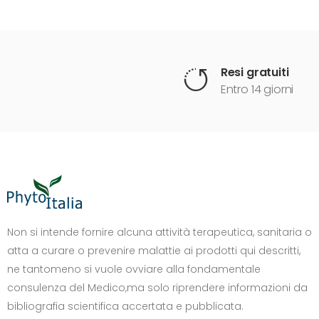
Resi gratuiti
Entro 14 giorni
DIMENSIONE TESTO
+0%
A-
A+
Non si intende fornire alcuna attività terapeutica, sanitaria o
atta a curare o prevenire malattie ai prodotti qui descritti,
CONTRASTO
ne tantomeno si vuole ovviare alla fondamentale
Standard
Alto
Scuro
Chiaro
consulenza del Medico,ma solo riprendere informazioni da
OPZIONI
bibliografia scientifica accertata e pubblicata.