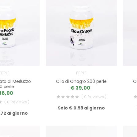
PERLE
PERLE
gato di Merluzzo
Olio di Onagro 200 perle
O
0 perle
€ 39,00
36,00
( 0 Reviews )
( 0 Reviews )
Solo € 0.59 al giorno
.72 al giorno