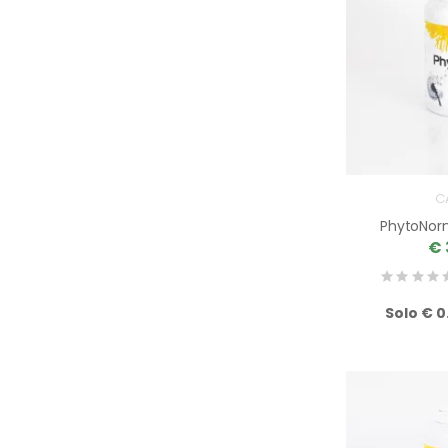
C
PhytoNor
€ 
Solo € 0