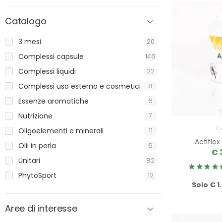
Catalogo
3 mesi
20
Complessi capsule
146
Complessi liquidi
22
Complessi uso esterno e cosmetici
8
Essenze aromatiche
6
Nutrizione
7
C
Oligoelementi e minerali
11
Actifle
Olii in perla
6
€ 
Unitari
82
PhytoSport
12
Solo € 1
Aree di interesse