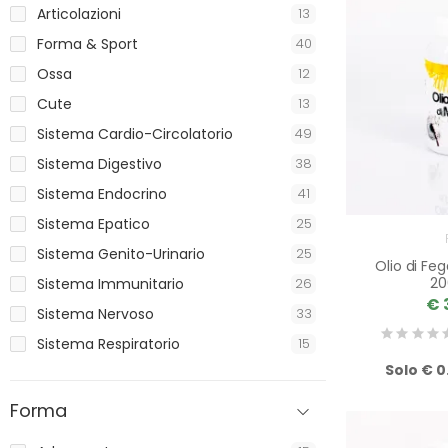
Articolazioni
13
Forma & Sport
40
Ossa
12
Cute
13
Sistema Cardio-Circolatorio
49
Sistema Digestivo
38
Sistema Endocrino
41
Sistema Epatico
25
Sistema Genito-Urinario
25
Olio di Fe
20
Sistema Immunitario
26
€ 
Sistema Nervoso
33
Sistema Respiratorio
15
Solo € 0
Forma