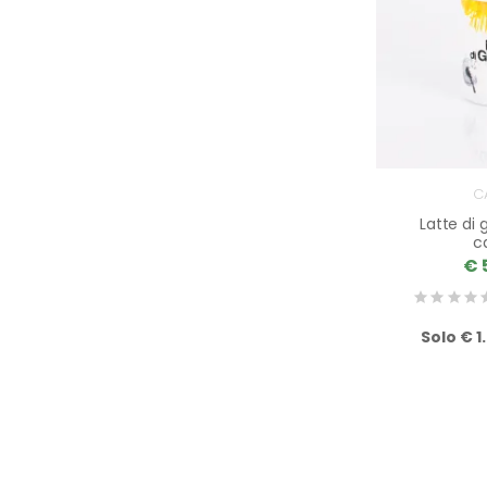
C
Latte di
c
€ 
Solo € 1