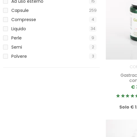
Ad uso esterno
15
Capsule
259
Compresse
4
Liquido
34
Perle
9
Semi
2
Polvere
3
CO
Gastrac
co
€ 
Solo € 1