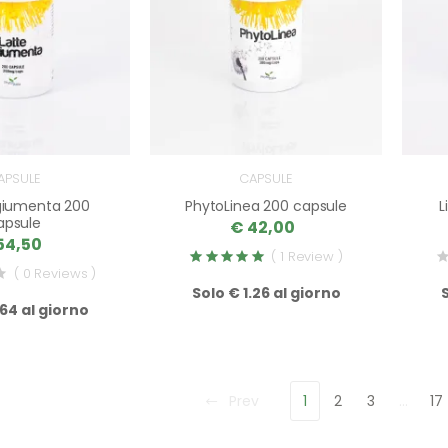
APSULE
CAPSULE
 giumenta 200
PhytoLinea 200 capsule
L
apsule
€ 42,00
54,50
( 1 Review )
( 0 Reviews )
Solo € 1.26 al giorno
.64 al giorno
Prev
1
2
3
…
17