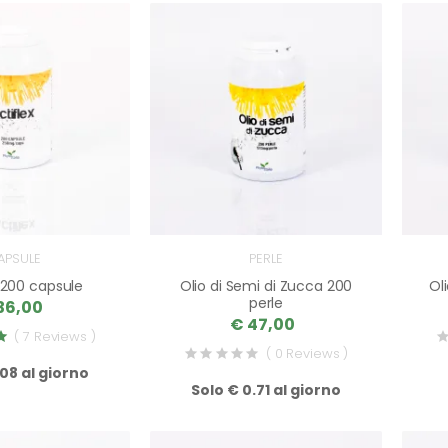
APSULE
PERLE
x 200 capsule
Olio di Semi di Zucca 200
Ol
perle
36,00
€ 47,00
( 7 Reviews )
( 0 Reviews )
.08 al giorno
Solo € 0.71 al giorno