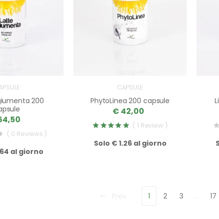
APSULE
CAPSULE
 giumenta 200
PhytoLinea 200 capsule
L
apsule
€ 42,00
54,50
( 1 Review )
( 0 Reviews )
Solo € 1.26 al giorno
.64 al giorno
Prev
1
2
3
…
17