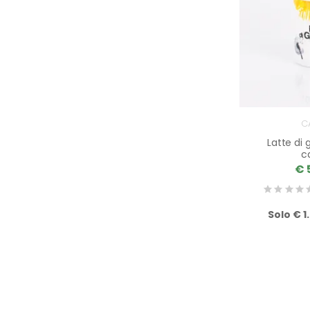
C
Latte di
c
€ 
Solo € 1