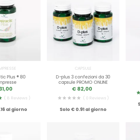
MPRESSE
CAPSULE
tic Plus ® 80
D-plus 3 confezioni da 30
mpresse
capsule PROMO ONLINE
31,00
€ 82,00
( 8 Reviews )
( 0 Reviews )
.16 al giorno
Solo € 0.91 al giorno