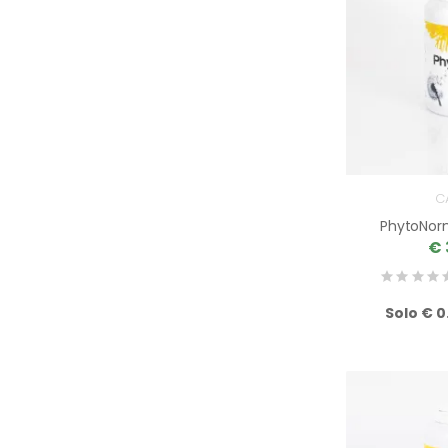
C
PhytoNor
€ 
Solo € 0