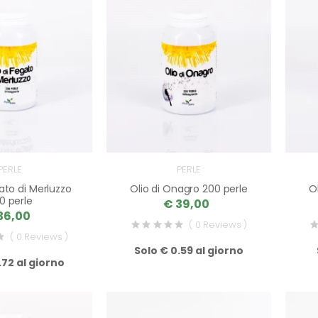
PERLE
PERLE
gato di Merluzzo
Olio di Onagro 200 perle
O
0 perle
€ 39,00
36,00
( 0 Reviews )
( 0 Reviews )
Solo € 0.59 al giorno
.72 al giorno