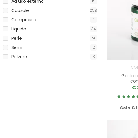
Ad uso esterno
15
Capsule
259
Compresse
4
Liquido
34
Perle
9
Semi
2
Polvere
3
CO
Gastrac
co
€ 
Solo € 1