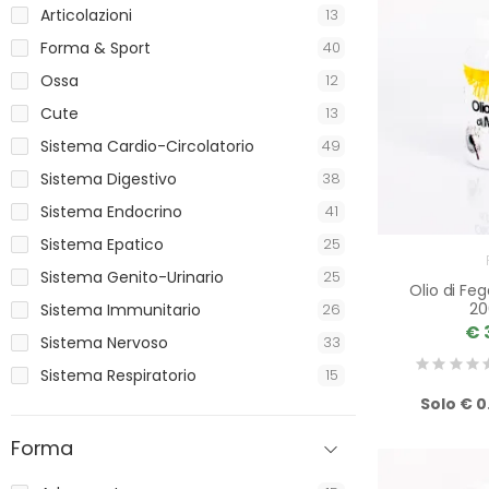
Articolazioni
13
Forma & Sport
40
Ossa
12
Cute
13
Sistema Cardio-Circolatorio
49
Sistema Digestivo
38
Sistema Endocrino
41
Sistema Epatico
25
Sistema Genito-Urinario
25
Olio di Fe
20
Sistema Immunitario
26
€ 
Sistema Nervoso
33
Sistema Respiratorio
15
Solo € 0
Forma