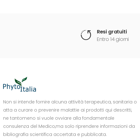
Resi gratuiti
Entro 14 giorni
DIMENSIONE TESTO
+0%
A-
A+
Non si intende fornire alcuna attività terapeutica, sanitaria o
atta a curare o prevenire malattie ai prodotti qui descritti,
CONTRASTO
ne tantomeno si vuole ovviare alla fondamentale
Standard
Alto
Scuro
Chiaro
consulenza del Medico,ma solo riprendere informazioni da
OPZIONI
bibliografia scientifica accertata e pubblicata.