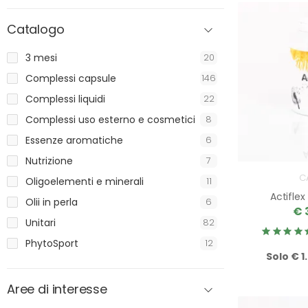
Catalogo
3 mesi
20
Complessi capsule
146
Complessi liquidi
22
Complessi uso esterno e cosmetici
8
Essenze aromatiche
6
Nutrizione
7
C
Oligoelementi e minerali
11
Actifle
Olii in perla
6
€ 
Unitari
82
PhytoSport
12
Solo € 1
Aree di interesse