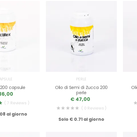
APSULE
PERLE
x 200 capsule
Olio di Semi di Zucca 200
Ol
perle
36,00
€ 47,00
( 7 Reviews )
( 0 Reviews )
.08 al giorno
Solo € 0.71 al giorno