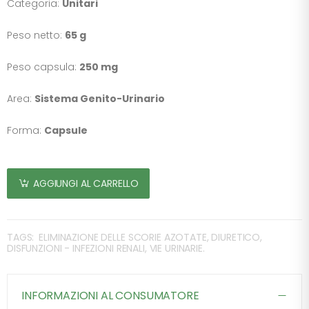
Categoria:
Unitari
Peso netto:
65 g
Peso capsula:
250 mg
Area:
Sistema Genito-Urinario
Forma:
Capsule
AGGIUNGI AL CARRELLO
TAGS:
ELIMINAZIONE DELLE SCORIE AZOTATE, DIURETICO,
DISFUNZIONI - INFEZIONI RENALI, VIE URINARIE.
INFORMAZIONI AL CONSUMATORE