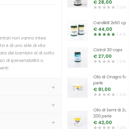
€ 28,00
( 0 Re
Candikill 2x60 cps
€ 44,00
( 4 Re
mentari non vanno intesi
a e di uno stile di vita
Cistral 30 caps
ata dei bambini al di sotto
€ 27,00
o di ipersensibilità o
( 0 Re
enti
Olio di Onagro 54
perle
€ 81,00
( 0 Re
Olio di Semi di Zu
200 perle
€ 42,00
( 0 Re