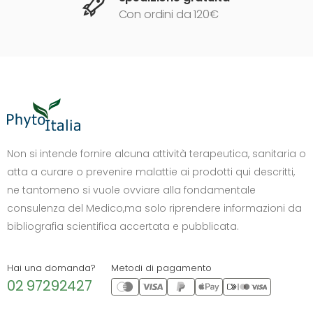
Con ordini da 120€
DIMENSIONE TESTO
+0%
A-
A+
Non si intende fornire alcuna attività terapeutica, sanitaria o
atta a curare o prevenire malattie ai prodotti qui descritti,
CONTRASTO
ne tantomeno si vuole ovviare alla fondamentale
Standard
Alto
Scuro
Chiaro
consulenza del Medico,ma solo riprendere informazioni da
OPZIONI
bibliografia scientifica accertata e pubblicata.
Font Dislessia
Evidenzia link
Cursore grande
Spaziatura testo
Hai una domanda?
Metodi di pagamento
02 97292427
Stop animazioni