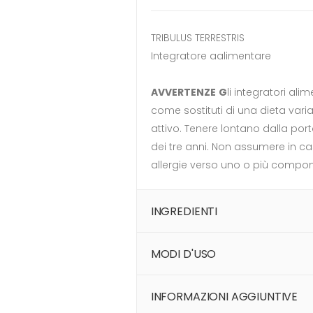
TRIBULUS TERRESTRIS
Integratore aalimentare
AVVERTENZE
G
li integratori ali
come sostituti di una dieta variat
attivo. Tenere lontano dalla port
dei tre anni. Non assumere in cas
allergie verso uno o più compon
INGREDIENTI
MODI D'USO
INFORMAZIONI AGGIUNTIVE