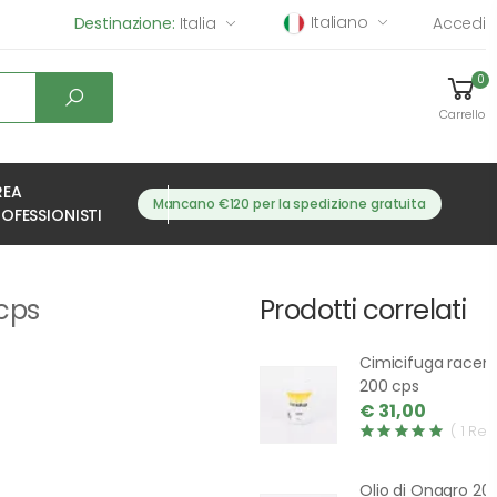
Italiano
Destinazione:
Italia
Accedi
0
Carrello
REA
Mancano €120 per la spedizione gratuita
OFESSIONISTI
 cps
Prodotti correlati
Cimicifuga race
200 cps
€ 31,00
( 1 Rev
Olio di Onagro 20