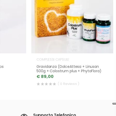
COMPLESSI CAPSULE
ps
Gravidanza (DolceAttesa + Linusan
500g + Colostrum plus + PhytoFlora)
€ 89,00
( 0 Reviews )
Supporto Telefonico