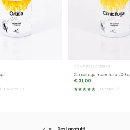
COMPLESSI CAPSULE
cps
Cimicifuga racemosa 200 c
€ 31,00
( 0 Reviews )
( 1 Review )
Resi gratuiti