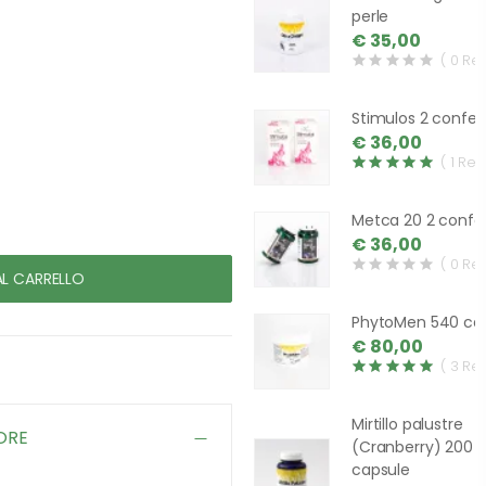
perle
€ 35,00
( 0 Re
Stimulos 2 confez
€ 36,00
( 1 Rev
Metca 20 2 confez
€ 36,00
( 0 Re
AL CARRELLO
PhytoMen 540 ca
€ 80,00
( 3 Re
Mirtillo palustre
ORE
(Cranberry) 200
capsule