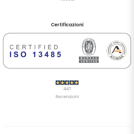
Certificazioni
DIMENSIONE TESTO
+0%
A-
A+
CONTRASTO
Standard
Alto
Scuro
Chiaro
447
OPZIONI
Recensioni
Font Dislessia
Evidenzia link
Cursore grande
Spaziatura testo
Stop animazioni
COLORI
Normali
Scala grigi
Alta saturazione