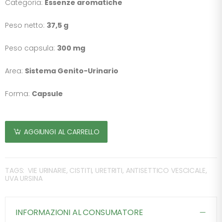
Categoria:
Essenze aromatiche
Peso netto:
37,5 g
Peso capsula:
300 mg
Area:
Sistema Genito-Urinario
Forma:
Capsule
AGGIUNGI AL CARRELLO
TAGS:
VIE URINARIE, CISTITI, URETRITI, ANTISETTICO VESCICALE,
UVA URSINA
INFORMAZIONI AL CONSUMATORE