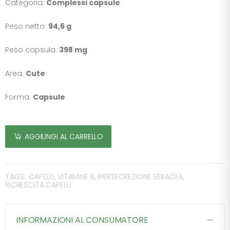
Categoria:
Complessi capsule
Peso netto:
94,6 g
Peso capsula:
398 mg
Area:
Cute
Forma:
Capsule
AGGIUNGI AL CARRELLO
TAGS:
CAPELLI, VITAMINE B, IPERSECREZIONE SEBACEA,
RICRESCITA CAPELLI
INFORMAZIONI AL CONSUMATORE