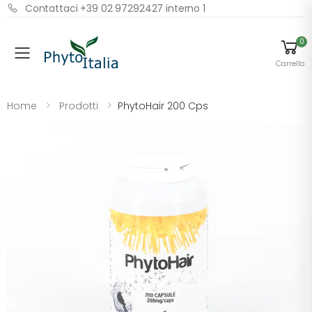
Contattaci +39 02 97292427 interno 1
0
Menu
Carrello
Home
Prodotti
PhytoHair 200 Cps