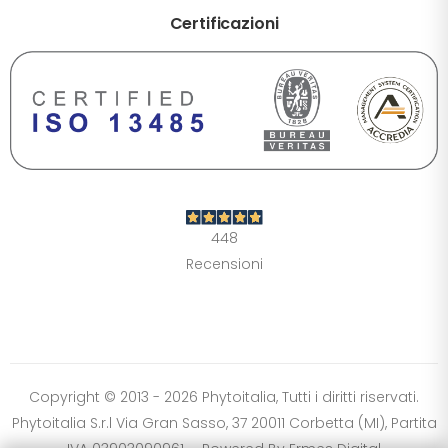
Certificazioni
DIMENSIONE TESTO
+0%
A-
A+
CONTRASTO
Standard
Alto
Scuro
Chiaro
448
OPZIONI
Recensioni
Font Dislessia
Evidenzia link
Cursore grande
Spaziatura testo
Stop animazioni
COLORI
Normali
Scala grigi
Alta saturazione
Copyright © 2013 - 2026 Phytoitalia, Tutti i diritti riservati.
Phytoitalia S.r.l Via Gran Sasso, 37 20011 Corbetta (MI), Partita
Ripristina impostazioni