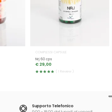
COMPLESSI CAPSULE
Nrj 60 cps
€ 29,00
( 1 Review )
Supporto Telefonico
9:00 - 18:00 dal lunedì al venerdì