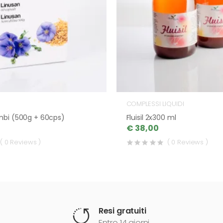
COMPLESSI LIQUIDI
mbi (500g + 60cps)
Fluisil 2x300 ml
€ 38,00
( 0 Reviews )
( 0 Reviews )
Resi gratuiti
Entro 14 giorni