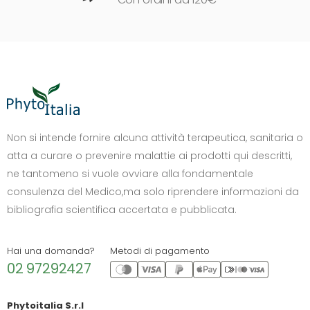
DIMENSIONE TESTO
+0%
A-
A+
Non si intende fornire alcuna attività terapeutica, sanitaria o
atta a curare o prevenire malattie ai prodotti qui descritti,
CONTRASTO
ne tantomeno si vuole ovviare alla fondamentale
Standard
Alto
Scuro
Chiaro
consulenza del Medico,ma solo riprendere informazioni da
OPZIONI
bibliografia scientifica accertata e pubblicata.
Font Dislessia
Evidenzia link
Cursore grande
Spaziatura testo
Hai una domanda?
Metodi di pagamento
02 97292427
Stop animazioni
COLORI
Phytoitalia S.r.l