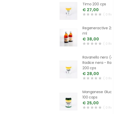
Timo 200 cps
€ 27,00
( 0 Re
Regeneractive 2x
ml
€ 38,00
( 0 Re
Ravanello nero (o
Radice nera - Raf
200 cps
€ 28,00
( 0 Re
Manganese Gluc
100 caps
€ 25,00
( 0 Re