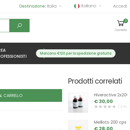
Italiano
Destinazione:
Italia
Accedi
0
Carrello
REA
Mancano €120 per la spedizione gratuita
OFESSIONISTI
Prodotti correlati
Hiveractive 2x200
AL CARRELLO
€ 30,00
( 0 Re
Meliloto 200 cps
€ 28,00