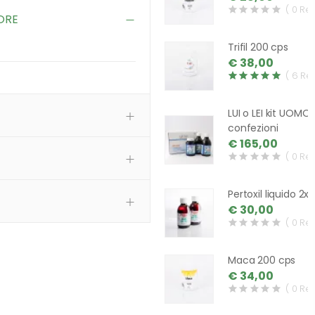
( 0 Re
ORE
Trifil 200 cps
€ 38,00
( 6 Re
LUI o LEI kit UOMO 
confezioni
€ 165,00
( 0 Re
Pertoxil liquido 2x
€ 30,00
( 0 Re
Maca 200 cps
€ 34,00
( 0 Re