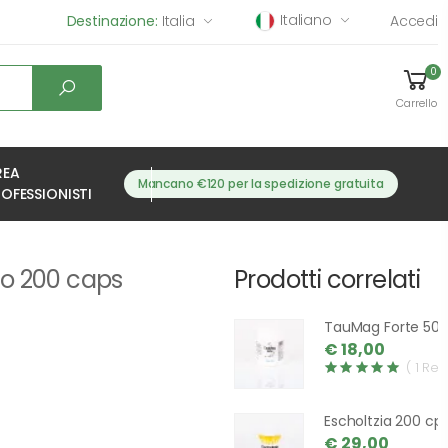
Italiano
Destinazione:
Italia
Accedi
0
Carrello
REA
Mancano €120 per la spedizione gratuita
OFESSIONISTI
o 200 caps
Prodotti correlati
TauMag Forte 50 
€ 18,00
( 1 Rev
Escholtzia 200 cp
€ 29,00