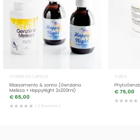
COMPLESSI CAPSULE
3 MESI
Rilassamento & sonno (Genziana
PhytoGenzi
Melissa + HappyNight 2x200ml)
€ 75,00
€ 65,00
( 0 Reviews )