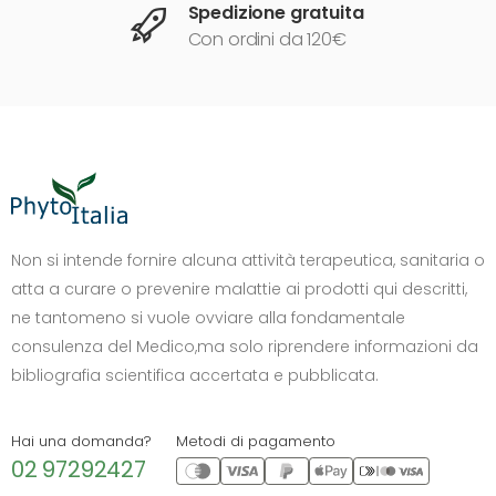
Spedizione gratuita
Con ordini da 120€
DIMENSIONE TESTO
+0%
A-
A+
Non si intende fornire alcuna attività terapeutica, sanitaria o
atta a curare o prevenire malattie ai prodotti qui descritti,
CONTRASTO
ne tantomeno si vuole ovviare alla fondamentale
Standard
Alto
Scuro
Chiaro
consulenza del Medico,ma solo riprendere informazioni da
OPZIONI
bibliografia scientifica accertata e pubblicata.
Font Dislessia
Evidenzia link
Cursore grande
Spaziatura testo
Hai una domanda?
Metodi di pagamento
02 97292427
Stop animazioni