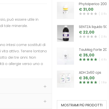
PhytoIperico 200 
€ 31,00
( 0 Re
io, può essere utile in
i tale minerale.
SENTZA liquido 50
€ 22,00
( 0 Re
nno intesi come sostituti di
TauMag Forte 200
i vita attivo. Tenere lontano
€ 35,00
otto dei tre anni. Non
( 4 Re
ità o allergie verso uno o
ADH 2x60 cps
€ 36,00
( 1 Rev
MOSTRAMI PIÙ PRODOTTI