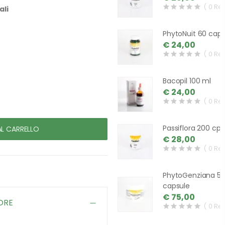
( 0 Re
ali
PhytoNuit 60 caps
€ 24,00
( 0 Re
Bacopil 100 ml
€ 24,00
( 0 Re
Passiflora 200 cps
AL CARRELLO
€ 28,00
( 0 Re
PhytoGenziana 5
capsule
€ 75,00
ORE
( 0 Re