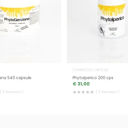
COMPLESSI CAPSULE
ana 540 capsule
PhytoIperico 200 cps
€ 31,00
( 0 Reviews )
( 0 Reviews )