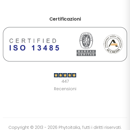
Certificazioni
DIMENSIONE TESTO
+0%
A-
A+
CONTRASTO
Standard
Alto
Scuro
Chiaro
447
OPZIONI
Recensioni
Font Dislessia
Evidenzia link
Cursore grande
Spaziatura testo
Stop animazioni
COLORI
Normali
Scala grigi
Alta saturazione
Copyright © 2013 - 2026 Phytoitalia, Tutti i diritti riservati.