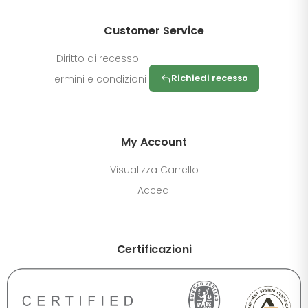
Customer Service
Diritto di recesso
Richiedi recesso
Termini e condizioni
My Account
Visualizza Carrello
Accedi
DIMENSIONE TESTO
Certificazioni
+0%
A-
A+
CONTRASTO
Standard
Alto
Scuro
Chiaro