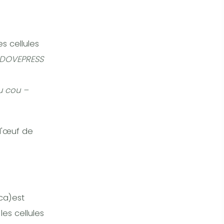
s cellules
e DOVEPRESS
u cou –
l'œuf de
ca)est
les cellules