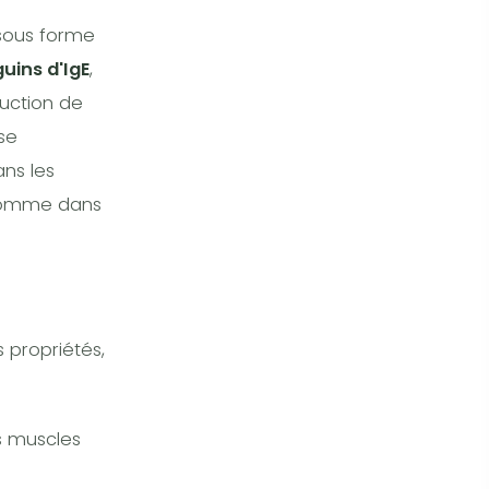
ous forme
uins d'IgE
,
duction de
se
ans les
 comme dans
propriétés,
s muscles