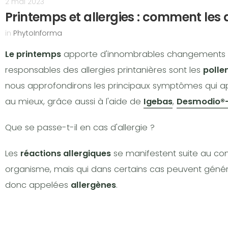
2 mai 2023
Printemps et allergies : comment les 
in
PhytoInforma
Le printemps
apporte d'innombrables changements : la n
responsables des allergies printanières sont les
polle
nous approfondirons les principaux symptômes qui a
au mieux, grâce aussi à l'aide de
Igebas
,
Desmodio®
Que se passe-t-il en cas d'allergie ?
Les
réactions allergiques
se manifestent suite au co
organisme, mais qui dans certains cas peuvent géné
donc appelées
allergènes
.