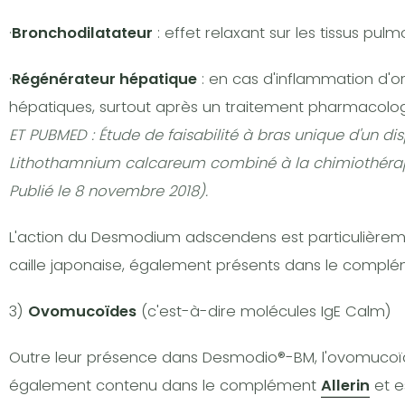
·
Bronchodilatateur
: effet relaxant sur les tissus pu
·
Régénérateur hépatique
: en cas d'inflammation d'or
hépatiques, surtout après un traitement pharmacol
ET PUBMED : Étude de faisabilité à bras unique d'un 
Lithothamnium calcareum combiné à la chimiothérapie
Publié le 8 novembre 2018).
L'action du Desmodium adscendens est particulièrem
caille japonaise, également présents dans le compl
3)
Ovomucoïdes
(c'est-à-dire molécules IgE Calm)
Outre leur présence dans Desmodio®-BM, l'ovomucoïde
également contenu dans le complément
Allerin
et e