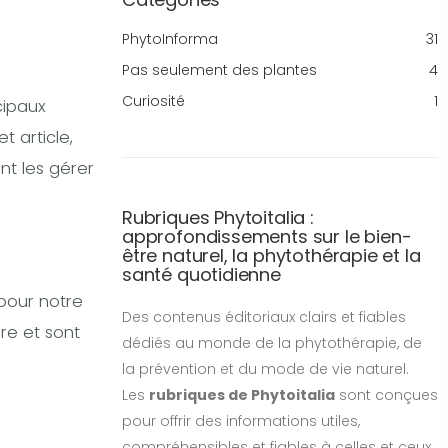
PhytoInforma
31
Pas seulement des plantes
4
Curiosité
1
cipaux
t article,
t les gérer
Rubriques Phytoitalia :
approfondissements sur le bien-
être naturel, la phytothérapie et la
santé quotidienne
pour notre
Des contenus éditoriaux clairs et fiables
re et sont
dédiés au monde de la phytothérapie, de
la prévention et du mode de vie naturel.
Les
rubriques de Phytoitalia
sont conçues
pour offrir des informations utiles,
compréhensibles et fiables à celles et ceux