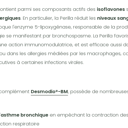
la contient parmi ses composants actifs des
isoflavones
s
lergiques
. En particulier, la Perilla réduit les
niveaux sang
 bloque l'enzyme 5-lipoxygénase, responsable de la pro
rgie se manifestant par bronchospasme. La Perilla favori
 une action immunomodulatrice, et est efficace aussi d
 ou dans les allergies médiées par les macrophages,
utives à certaines infections virales.
u complément
Desmodio®-BM
, possède de nombreuses 
'
asthme bronchique
en empêchant la contraction de
ction respiratoire