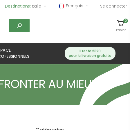
Français
Destinations:
Italie
Se connecter
0
Panier
SPACE
Il reste €120
pour la livraison gratuite
ROFESSIONNELS
FFRONTER AU MIEUX
Catégories