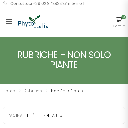
Contattaci +39 02 97292427 interno 1
0
Menu
Carrello
RUBRICHE - NON SOLO
PIANTE
Home
Rubriche
Non Solo Piante
4
PAGINA
1
/
1
•
Articoli