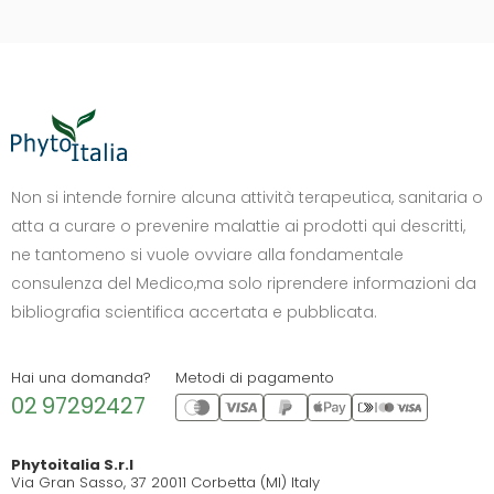
DIMENSIONE TESTO
+0%
A-
A+
Non si intende fornire alcuna attività terapeutica, sanitaria o
atta a curare o prevenire malattie ai prodotti qui descritti,
CONTRASTO
ne tantomeno si vuole ovviare alla fondamentale
Standard
Alto
Scuro
Chiaro
consulenza del Medico,ma solo riprendere informazioni da
OPZIONI
bibliografia scientifica accertata e pubblicata.
Font Dislessia
Evidenzia link
Cursore grande
Spaziatura testo
Hai una domanda?
Metodi di pagamento
02 97292427
Stop animazioni
COLORI
Phytoitalia S.r.l
Via Gran Sasso, 37 20011 Corbetta (MI) Italy
Normali
Scala grigi