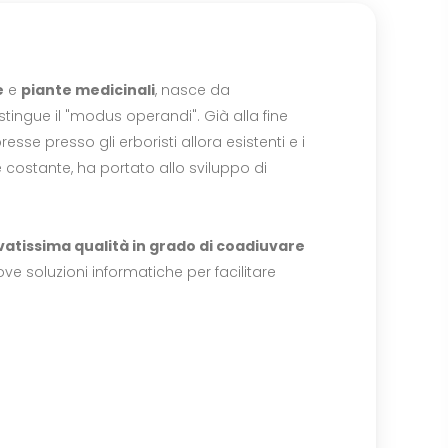
e
e
piante medicinali
, nasce da
tingue il "modus operandi". Già alla fine
resse presso gli erboristi allora esistenti e i
 costante, ha portato allo sviluppo di
evatissima qualità in grado di coadiuvare
ove soluzioni informatiche per facilitare