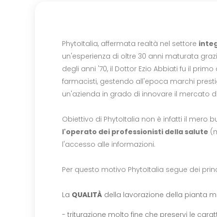
PhytoItalia, affermata realtà nel settore
inte
un'esperienza di oltre 30 anni maturata grazi
degli anni '70, il Dottor Ezio Abbiati fu il pri
farmacisti, gestendo all'epoca marchi prestig
un'azienda in grado di innovare il mercato 
Obiettivo di PhytoItalia non è infatti il mero 
l'operato dei professionisti della salute
(m
l'accesso alle informazioni.
Per questo motivo PhytoItalia segue dei prin
La
QUALITÀ
della lavorazione della pianta me
- triturazione molto fine che preservi le car