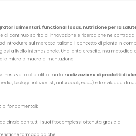
gratori alimentari
,
functional foods
,
nutrizione per la salut
e al continuo spirito di innovazione e ricerca che ne contraddis
mo ad introdurre sul mercato italiano il concetto di piante in comp
iosi a livello internazionale. Una lenta crescita, ma metodica e
della micro e macro alimentazione.
business volto al profitto ma la
realizzazione di prodotti di el
edici, biologi nutrizionisti, naturopati, ecc…) e lo sviluppo di nu
cipi fondamentali:
dicinale con tutti i suoi fitocomplessi ottenuta grazie a
atteristiche farmacologiche